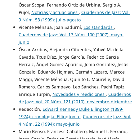
Óscar Scopa, Fernando Ortiz de Urbina, Sergio A.
Pujol,
Noticias y actuaciones
,
Cuadernos de Jazz: Vol.
9 Núm. 53 (1999): julio-agosto
Vicente Ménsua, Joan Sadurní,
Los standards
,
Cuadernos de Jazz: Vol. 17 Núm. 100 (2007): mayo-
junio
Óscar Arribas, Alejandro Cifuentes, Yahvé M. de la
Cavada, Txus Díez, Jorge García, Federico García
Herraiz, Ángel Gómez Aparicio, Jonio González, Jesús
Gonzalo, Eduardo Hojman, Germán Lázaro, Marcos
Maggi, Vicente Ménsua, Quinito L. Mourelle, David
Romero, Carlos Sampayo, Leo Sánchez, Pachi Tapiz,
Enrique Turpin,
Novedades y reediciones
,
Cuadernos
de Jazz: Vol. 20 Núm. 121 (2010): noviembre-diciembre
Redacción,
Edward Kennedy Duke Ellington (1899-
1974): cronología: Ellingtonia
,
Cuadernos de Jazz: Vol.
4 Núm. 22 (1994): mayo-junio
Mario Benso, Francesc Caballero, Manuel I. Ferrand,
Jorge García, Federico García Herraiz, José María