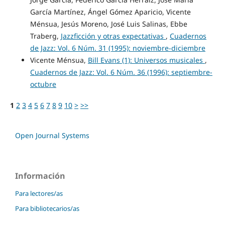
García Martínez, Ángel Gómez Aparicio, Vicente
Ménsua, Jesús Moreno, José Luis Salinas, Ebbe
Traberg,
Jazzficción y otras expectativas
,
Cuadernos
de Jazz: Vol. 6 Núm. 31 (1995): noviembre-diciembre
Vicente Ménsua,
Bill Evans (1): Universos musicales
,
Cuadernos de Jazz: Vol. 6 Núm. 36 (1996): septiembre-
octubre
1
2
3
4
5
6
7
8
9
10
>
>>
Open Journal Systems
Información
Para lectores/as
Para bibliotecarios/as