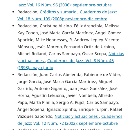
Jazz: Vol. 16 Núm. 96 (2006): septiembre-octubre
Redacción,
Créditos y sumario
,
Cuadernos de Jazz:
Vol. 18 Núm. 109 (2008): noviembre-diciembre
Redacción, Christine Alicino, Félix Arencibia, Melissa
Kay Cohen, José María García Martínez, Ángel Gómez
Aparicio, Mike Hennessey, R. Andrew Lepley, Vicente
Ménsua, Jesús Moreno, Fernando Ortiz de Urbina,
Michel Rolland, Carlos Sampayo, Óscar Scopa,
Noticias
y actuaciones
,
Cuadernos de Jazz: Vol. 8 Núm. 46
(1998): mayo-junio
Redacción, Juan Carlos Abelenda, Fabienne de Vilder,
Jorge García, José María García Martínez, Miguel
Garrido, Antonio Giganto, Juan Jesús González, José
Horna, Agustín Lekuona, Javier Nombela, Alfredo
Papo, Marta Pinilla, Sergio A. Pujol, Carlos Sampayo,
Ángel Sopena, Ignacio Spinho, Enrique Turpin, Rafael
Vázquez Saborido,
Noticias y actuaciones
,
Cuadernos
de Jazz: Vol. 12 Núm. 72 (2002): septiembre-octubre