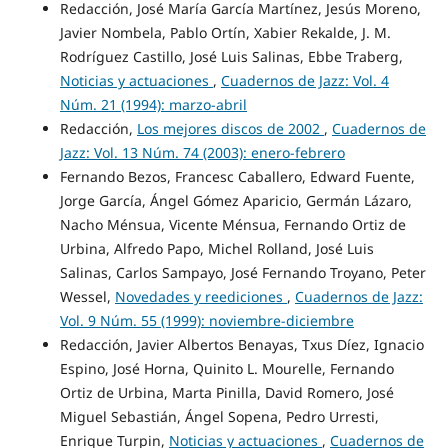
Redacción, José María García Martínez, Jesús Moreno,
Javier Nombela, Pablo Ortín, Xabier Rekalde, J. M.
Rodríguez Castillo, José Luis Salinas, Ebbe Traberg,
Noticias y actuaciones
,
Cuadernos de Jazz: Vol. 4
Núm. 21 (1994): marzo-abril
Redacción,
Los mejores discos de 2002
,
Cuadernos de
Jazz: Vol. 13 Núm. 74 (2003): enero-febrero
Fernando Bezos, Francesc Caballero, Edward Fuente,
Jorge García, Ángel Gómez Aparicio, Germán Lázaro,
Nacho Ménsua, Vicente Ménsua, Fernando Ortiz de
Urbina, Alfredo Papo, Michel Rolland, José Luis
Salinas, Carlos Sampayo, José Fernando Troyano, Peter
Wessel,
Novedades y reediciones
,
Cuadernos de Jazz:
Vol. 9 Núm. 55 (1999): noviembre-diciembre
Redacción, Javier Albertos Benayas, Txus Díez, Ignacio
Espino, José Horna, Quinito L. Mourelle, Fernando
Ortiz de Urbina, Marta Pinilla, David Romero, José
Miguel Sebastián, Ángel Sopena, Pedro Urresti,
Enrique Turpin,
Noticias y actuaciones
,
Cuadernos de