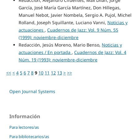
Redacción, Alejandro Cifuentes, Max Dilan, Jorge
García, José María García Martínez, Don Hillegas,
Manuel Nebot, Javier Nombela, Sergio A. Pujol, Michel
Rolland, Joseph Squillante, Luciano Vanni,
Noticias y
actuaciones
,
Cuadernos de Jazz: Vol. 9 Núm. 55
(1999): noviembre-diciembre
Redacción, Jesús Moreno, Mario Benso,
Noticias y
actuaciones / En portada
,
Cuadernos de Jazz: Vol. 4
Núm. 19 (1993): noviembre-diciembre
<<
<
4
5
6
7
8
9
10
11
12
13
>
>>
Open Journal Systems
Información
Para lectores/as
Para bibliotecarios/as