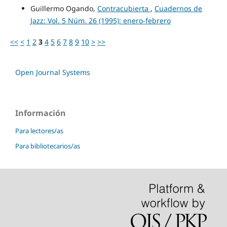
Guillermo Ogando,
Contracubierta
,
Cuadernos de
Jazz: Vol. 5 Núm. 26 (1995): enero-febrero
<<
<
1
2
3
4
5
6
7
8
9
10
>
>>
Open Journal Systems
Información
Para lectores/as
Para bibliotecarios/as